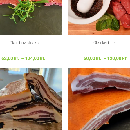
Okse bov steaks
Oksekød i tern
Prisinterval:
62,00
kr.
–
124,00
kr.
60,00
kr.
–
120,00
kr.
62,00kr. til
124,00kr.