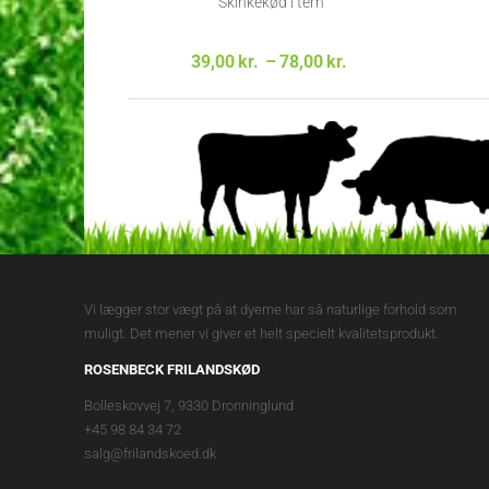
Skinkekød i tern
Prisinterval:
39,00
kr.
–
78,00
kr.
39,00kr. til
78,00kr.
Vi lægger stor vægt på at dyerne har så naturlige forhold som
muligt. Det mener vi giver et helt specielt kvalitetsprodukt.
ROSENBECK FRILANDSKØD
Bolleskovvej 7, 9330 Dronninglund
+45 98 84 34 72
salg@frilandskoed.dk