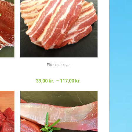
Flæsk i skiver
Prisinterval:
39,00
kr.
–
117,00
kr.
39,00kr. til
117,00kr.