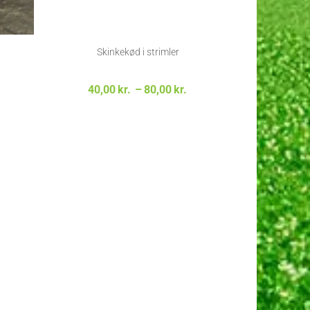
Skinkekød i strimler
risinterval:
Prisinterval:
40,00
kr.
–
80,00
kr.
45,00kr. til
40,00kr. til
89,00kr.
80,00kr.