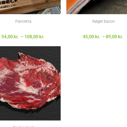
Pancetta
Røget bacon
Prisinterval:
P
54,00
kr.
–
108,00
kr.
45,00
kr.
–
89,00
kr.
54,00kr. til
108,00kr.