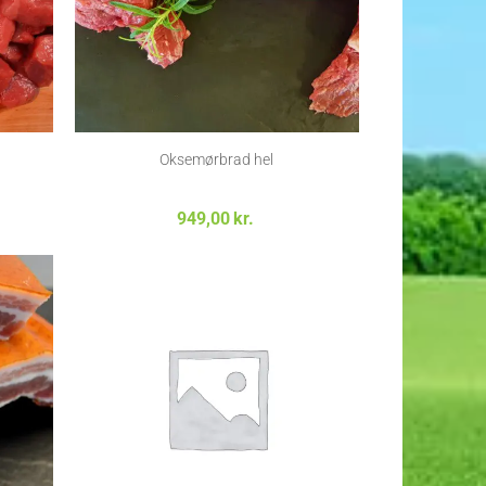
Oksemørbrad hel
Prisinterval:
949,00
kr.
60,00kr. til
120,00kr.