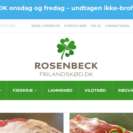
le DK onsdag og fredag –
undtagen ikke-brofa
EVELFÆRD
MOBIL GÅRDBUTIK
DYREVELFÆRD
OM OS
GÅRDBUTIKKEN
FJERKRÆ
LAMMEKØD
VILDTKØD
RØGVA