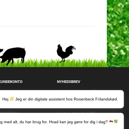
KUNDEKONTO
NYHEDSBREV
Hold dig opdateret og få
Opret kundekonto
samtidigg tilbud og rabatter
Hej
Jeg er din digitale assistent hos Rosenbeck Frilandskød.
Min konto
direkte i din indbakke.
rdrehistorik
Nyhedsbrev
[mc4wp_form id="579"]
Kontakt
ig med alt, du har brug for. Hvad kan jeg gøre for dig i dag?