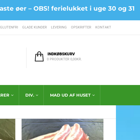
ste øer – OBS! ferielukket i uge 30 og 31
GLUTENFRI
GLADE KUNDER
LEVERING
OPSKRIFTER
KONTAKT
INDKØBSKURV
0 PRODUKTER
0,00
KR.
RER
DIV.
MAD UD AF HUSET