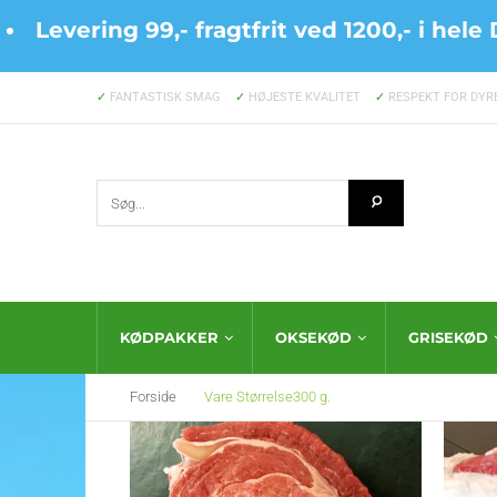
Levering 99,- fragtfrit ved 1200,- i he
✓
FANTASTISK SMAG
✓
HØJESTE KVALITET
✓
RESPEKT FOR DYR
KØDPAKKER
OKSEKØD
GRISEKØD
Forside
Vare Størrelse
300 g.