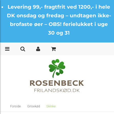
Levering 99,- fragtfrit ved 1200,- i hele
DK onsdag og fredag –
undtagen ikke-
brofaste øer – OBS! ferielukket i uge
30 og 31
Forside
Grisekød
Skinke