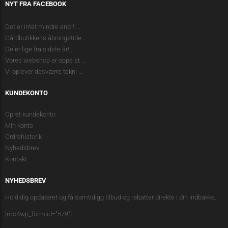
NYT FRA FACEBOOK
Det er intet mindre end f
...
Gårdbutikkens åbningstide
...
Deler lige fra sidste år!
...
Vores webshop er oppe at
...
Vi oplever desværre tekni
...
KUNDEKONTO
Opret kundekonto
Min konto
Ordrehistorik
Nyhedsbrev
Kontakt
NYHEDSBREV
Hold dig opdateret og få samtidigg tilbud og rabatter direkte i din indbakke.
[mc4wp_form id="579"]