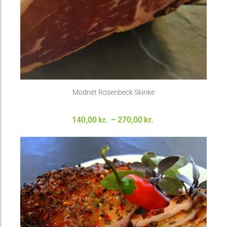
Modnet Rosenbeck Skinke
Prisinterval:
140,00
kr.
–
270,00
kr.
140,00kr. til
270,00kr.