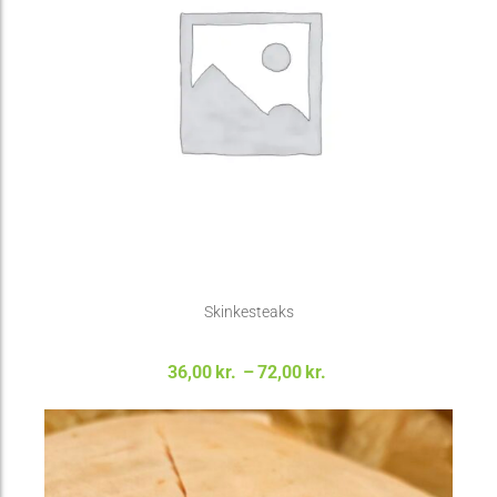
Skinkesteaks
Prisinterval:
36,00
kr.
–
72,00
kr.
36,00kr. til
72,00kr.