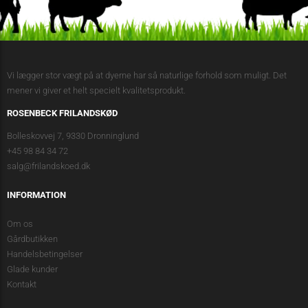
Vi lægger stor vægt på at dyerne har så naturlige forhold som muligt. Det
mener vi giver et helt specielt kvalitetsprodukt.
ROSENBECK FRILANDSKØD
Bolleskovvej 7, 9330 Dronninglund
+45 98 84 34 72
salg@frilandskoed.dk
INFORMATION
Om os
Gårdbutikken
Handelsbetingelser
Glade kunder
Kontakt