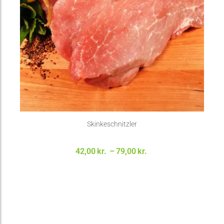
Skinkeschnitzler
Prisinterval:
42,00
kr.
–
79,00
kr.
42,00kr. til
79,00kr.