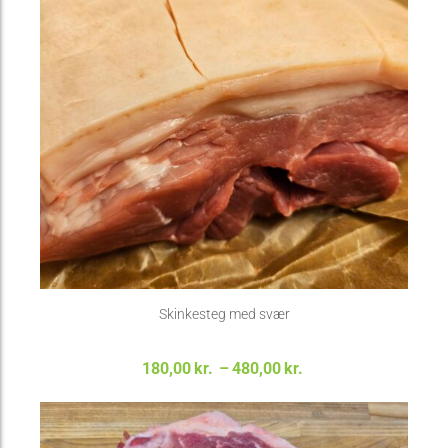
Skinkesteg med svær
Prisinterval:
180,00
kr.
–
480,00
kr.
180,00kr. til
480,00kr.