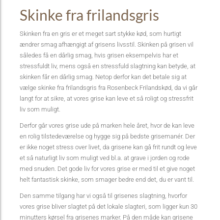
Skinke fra frilandsgris
Skinken fra en gris er et meget sart stykke kød, som hurtigt
ændrer smag afhængigt af grisens livsstil. Skinken på grisen vil
således få en dårlig smag, hvis grisen eksempelvis har et
stressfuldt liv, mens også en stressfuld slagtning kan betyde, at
skinken får en dårlig smag. Netop derfor kan det betale sig at
vælge skinke fra frilandsgris fra Rosenbeck Frilandskød, da vi går
langt for at sikre, at vores grise kan leve et så roligt og stressfrit
liv som muligt.
Derfor går vores grise ude på marken hele året, hvor de kan leve
en rolig tilstedeværelse og hygge sig på bedste grisemanér. Der
er ikke noget stress over livet, da grisene kan gå frit rundt og leve
et så naturligt liv som muligt ved bl.a. at grave i jorden og rode
med snuden. Det gode liv for vores grise er med til et give noget
helt fantastisk skinke, som smager bedre end det, du er vant til.
Den samme tilgang har vi også til grisenes slagtning, hvorfor
vores grise bliver slagtet på det lokale slagteri, som ligger kun 30
minutters kørsel fra grisenes marker. På den måde kan grisene