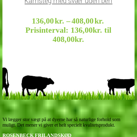
Kamsteg med svær uden ben
136,00
kr.
–
408,00
kr.
Prisinterval: 136,00kr. til
408,00kr.
Vi lægger stor vægt på at dyerne har så naturlige forhold som
muligt. Det mener vi giver et helt specielt kvalitetsprodukt.
ROSENBECK FRILANDSKØD