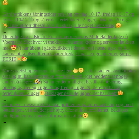
...
Gårdbutikkens åbningstider er i dag onsdag 10-17, fredag 10-17 og
lørdag 10-12
Og så er der ferielukket i 2 uger, altså uge 30 og 31
Husk at forudbestil hvis du skal grille noget helt særligt
...
Deler lige fra sidste år! For nu nærmer vi os Middelalderdage på
Voergaard Slot hvor vi trækker i de lange kjoler og serverer lækkert
mad
Vi har åbent i gårdbutikken i denne og i næste uge- og du
kan nå at få tilsendt vores varer fredag i næste uge inden vi går på
FERIE
...
Vores webshop er oppe at køre igen
vi har fået en større motor
sat i og nu kan den trække for fuld speed, (det hedder vist noget
andet på it sprog
)
Så nu er det muligt at bestille til levering
onsdag og fredag i uge 28 og fredag i uge 29, derefter har vi
ferielukket i 2 uger
Beklager den ulejlighed det har skabt
...
Vi oplever desværre tekniske problemer på vores webshop og med
betalingen, vi arbejder på højtryk for at løse problemet, beklager
ulejligheden, nærmere information følger
...