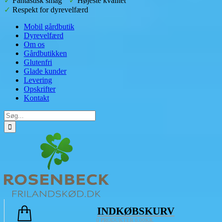
✓
Fantastisk smag
✓
Højeste kvalitet
✓
Respekt for dyrevelfærd
Mobil gårdbutik
Dyrevelfærd
Om os
Gårdbutikken
Glutenfri
Glade kunder
Levering
Opskrifter
Kontakt
INDKØBSKURV
0
PRODUKTER
0,00
KR.