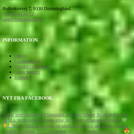
Bolleskovvej 7, 9330 Dronninglund
+45 98 84 34 72
salg@frilandskoed.dk
INFORMATION
Om os
Gårdbutikken
Handelsbetingelser
Glade kunder
Kontakt
NYT FRA FACEBOOK
Det er intet mindre end fantastisk at vende tilbage fra en dejlig ferie
og bl.a. nyde synet af vores grise der er blevet passet så godt på
Vi er i fuld sving igen og gårdbutikken har åbent som vanligt
onsdag og fredag 10-17 og lørdag 10-12.
Vi glæder os til at se jer