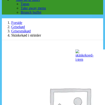
Tapas
Take away menu
Brunch buffet
Forside
Grisekød
Grisesmåkød
Skinkekød i strimler