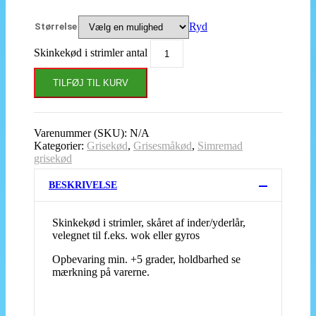
Ryd
Størrelse
Skinkekød i strimler antal
TILFØJ TIL KURV
Varenummer (SKU):
N/A
Kategorier:
Grisekød
,
Grisesmåkød
,
Simremad
grisekød
BESKRIVELSE
Skinkekød i strimler, skåret af inder/yderlår,
velegnet til f.eks. wok eller gyros
Opbevaring min. +5 grader, holdbarhed se
mærkning på varerne.