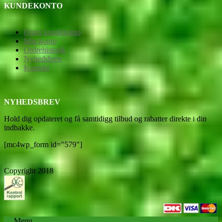
KUNDEKONTO
Opret kundekonto
Min konto
Ordrehistorik
Nyhedsbrev
Kontakt
NYHEDSBREV
Hold dig opdateret og få samtidigg tilbud og rabatter direkte i din
indbakke.
[mc4wp_form id="579"]
Copyright 2018
Menu