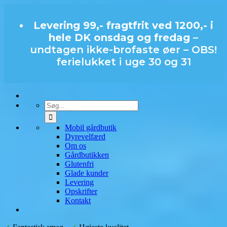
Levering 99,- fragtfrit ved 1200,- i
hele DK onsdag og fredag –
undtagen ikke-brofaste øer – OBS!
ferielukket i uge 30 og 31
Mobil gårdbutik
Dyrevelfærd
Om os
Gårdbutikken
Glutenfri
Glade kunder
Levering
Opskrifter
Kontakt