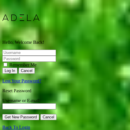
Hello, Welcome Back!
Remember Me
Lost Your Password?
Reset Password
Username or E-mail:
Back To Login