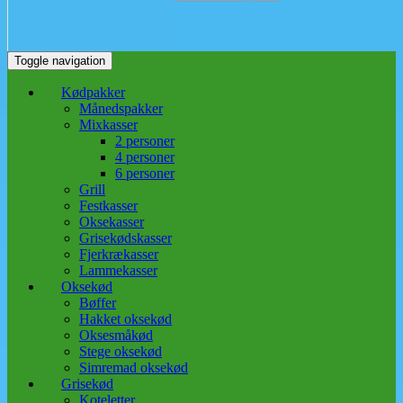
Toggle navigation
Kødpakker
Månedspakker
Mixkasser
2 personer
4 personer
6 personer
Grill
Festkasser
Oksekasser
Grisekødskasser
Fjerkrækasser
Lammekasser
Oksekød
Bøffer
Hakket oksekød
Oksesmåkød
Stege oksekød
Simremad oksekød
Grisekød
Koteletter