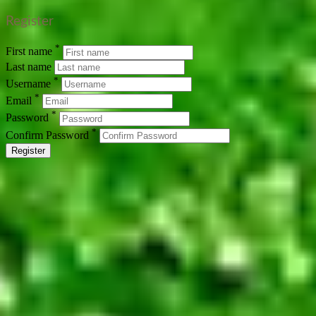
Register
*
First name
Last name
*
Username
*
Email
*
Password
*
Confirm Password
Register