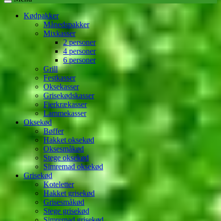
Kødpakker
Månedspakker
Mixkasser
2 personer
4 personer
6 personer
Grill
Festkasser
Oksekasser
Grisekødskasser
Fjerkrækasser
Lammekasser
Oksekød
Bøffer
Hakket oksekød
Oksesmåkød
Stege oksekød
Simremad oksekød
Grisekød
Koteletter
Hakket grisekød
Grisesmåkød
Stege grisekød
Simremad grisekød