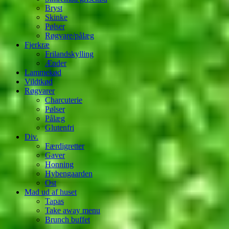
Bryst
Skinke
Pølser
Røgvare/pålæg
Fjerkræ
Frilandskylling
Ænder
Lammekød
Vildtkød
Røgvarer
Charcuterie
Pølser
Pålæg
Glutenfri
Div.
Færdigretter
Gaver
Honning
Hybengaarden
Ost
Mad ud af huset
Tapas
Take away menu
Brunch buffet