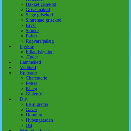
Hakket grisekød
Grisesmåkød
Stege grisekød
Simremad grisekød
Bryst
Skinke
Pølser
Røgvare/pålæg
Fjerkræ
Frilandskylling
Ænder
Lammekød
Vildtkød
Røgvarer
Charcuterie
Pølser
Pålæg
Glutenfri
Div.
Færdigretter
Gaver
Honning
Hybengaarden
Ost
Mad ud af huset