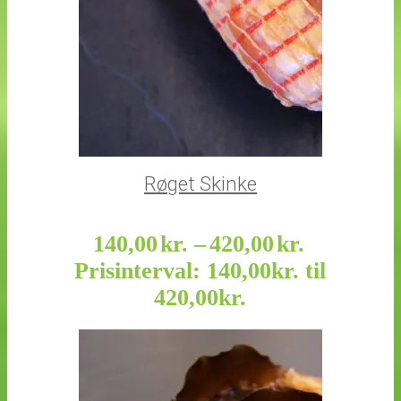
Røget Skinke
140,00
kr.
–
420,00
kr.
Prisinterval: 140,00kr. til
420,00kr.