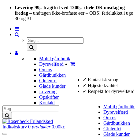
Levering 99,- fragtfrit ved 1200,- i hele DK onsdag og
fredag –
undtagen ikke-brofaste øer – OBS! ferielukket i uge
30 og 31
Mobil gårdbutik
Dyrevelfærd
Om os
Gårdbutikken
✓
Fantastisk smag
Glutenfri
✓
Højeste kvalitet
Glade kunder
✓
Respekt for dyrevelfærd
Levering
Opskrifter
Kontakt
Mobil gårdbutik
Dyrevelfærd
Om os
Gårdbutikken
Indkøbskurv
0
produkter
0,00
kr.
Glutenfri
Glade kunder
Toggle