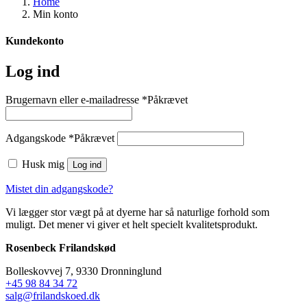
Home
Min konto
Kundekonto
Log ind
Brugernavn eller e-mailadresse
*
Påkrævet
Adgangskode
*
Påkrævet
Husk mig
Log ind
Mistet din adgangskode?
Vi lægger stor vægt på at dyerne har så naturlige forhold som
muligt. Det mener vi giver et helt specielt kvalitetsprodukt.
Rosenbeck Frilandskød
Bolleskovvej 7, 9330 Dronninglund
+45 98 84 34 72
salg@frilandskoed.dk