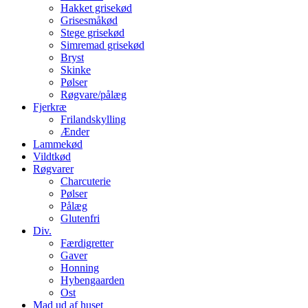
Hakket grisekød
Grisesmåkød
Stege grisekød
Simremad grisekød
Bryst
Skinke
Pølser
Røgvare/pålæg
Fjerkræ
Frilandskylling
Ænder
Lammekød
Vildtkød
Røgvarer
Charcuterie
Pølser
Pålæg
Glutenfri
Div.
Færdigretter
Gaver
Honning
Hybengaarden
Ost
Mad ud af huset