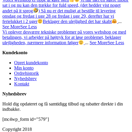
sat i og nu kan den trække for fuld speed, (det hedder vist noget
andet på it sprog
)
Så nu er det muligt at bestille til levering
onsdag og fredag i uge 28 og fredag i uge 29, derefter har vi
ferielukket i 2 uger
Beklager den ulejlighed det har skabt
...
See More
See Less
Vi oplever desværre tekniske problemer på vores webshop og med
betalingen, vi arbejder på højtryk for at løse problemet, beklager
ulejligheden, nærmere information følger
...
See More
See Less
Kundekonto
Opret kundekonto
Min konto
Ordrehistorik
Nyhedsbrev
Kontakt
Nyhedsbrev
Hold dig opdateret og få samtidigg tilbud og rabatter direkte i din
indbakke.
[mc4wp_form id="579"]
Copyright 2018