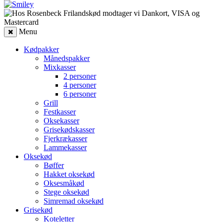
Menu
Kødpakker
Månedspakker
Mixkasser
2 personer
4 personer
6 personer
Grill
Festkasser
Oksekasser
Grisekødskasser
Fjerkrækasser
Lammekasser
Oksekød
Bøffer
Hakket oksekød
Oksesmåkød
Stege oksekød
Simremad oksekød
Grisekød
Koteletter