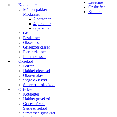
Levering
navigation
Kødpakker
Opskrifter
Månedspakker
Kontakt
Mixkasser
2 personer
4 personer
6 personer
Grill
Festkasser
Oksekasser
Grisekødskasser
Fjerkrækasser
Lammekasser
Oksekød
Bøffer
Hakket oksekød
Oksesmåkød
Stege oksekød
Simremad oksekød
Grisekød
Koteletter
Hakket grisekød
Grisesmåkød
Stege grisekød
Simremad grisekød