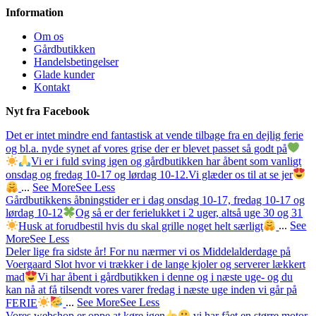
Information
Om os
Gårdbutikken
Handelsbetingelser
Glade kunder
Kontakt
Nyt fra Facebook
Det er intet mindre end fantastisk at vende tilbage fra en dejlig ferie
og bl.a. nyde synet af vores grise der er blevet passet så godt på
Vi er i fuld sving igen og gårdbutikken har åbent som vanligt
onsdag og fredag 10-17 og lørdag 10-12.
Vi glæder os til at se jer
...
See More
See Less
Gårdbutikkens åbningstider er i dag onsdag 10-17, fredag 10-17 og
lørdag 10-12
Og så er der ferielukket i 2 uger, altså uge 30 og 31
Husk at forudbestil hvis du skal grille noget helt særligt
...
See
More
See Less
Deler lige fra sidste år! For nu nærmer vi os Middelalderdage på
Voergaard Slot hvor vi trækker i de lange kjoler og serverer lækkert
mad
Vi har åbent i gårdbutikken i denne og i næste uge- og du
kan nå at få tilsendt vores varer fredag i næste uge inden vi går på
FERIE
...
See More
See Less
Vores webshop er oppe at køre igen
vi har fået en større motor