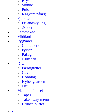
Bryst
Skinke
Pølser
Røgvare/pålæg
Fjerkræ
Frilandskylling
Ænder
Lammekød
Vildtkød
Røgvarer
Charcuterie
Pølser
Pålæg
Glutenfri
Div.
Færdigretter
Gaver
Honning
Hybengaarden
Ost
Mad ud af huset
Tapas
Take away menu
Brunch buffet