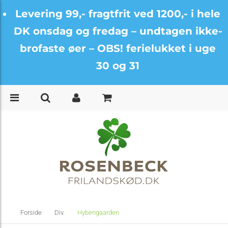
Levering 99,- fragtfrit ved 1200,- i hele
DK onsdag og fredag –
undtagen ikke-
brofaste øer – OBS! ferielukket i uge
30 og 31
Forside
Div.
Hybengaarden