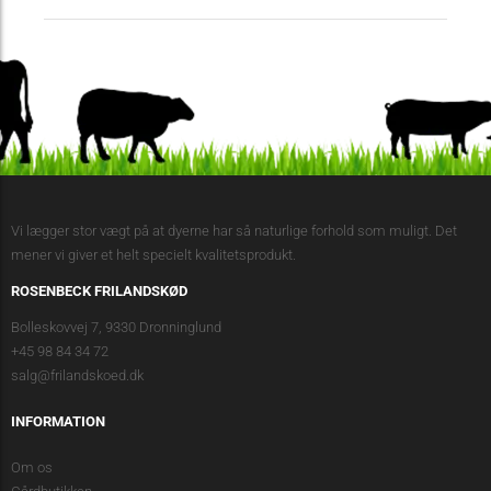
Vi lægger stor vægt på at dyerne har så naturlige forhold som muligt. Det
mener vi giver et helt specielt kvalitetsprodukt.
ROSENBECK FRILANDSKØD
Bolleskovvej 7, 9330 Dronninglund
+45 98 84 34 72
salg@frilandskoed.dk
INFORMATION
Om os