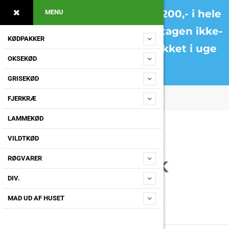
Levering 99,- fragtfrit ved 1200,- i hele
MENU
DK onsdag og fredag –
undtagen ikke-
KØDPAKKER
brofaste øer – OBS! ferielukket i uge
OKSEKØD
30 og 31
GRISEKØD
FJERKRÆ
LAMMEKØD
VILDTKØD
RØGVARER
DIV.
MAD UD AF HUSET
Home
Gårdbutikken