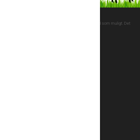
Vi lægger stor vægt på at dyerne har så naturlige forhold som muligt. Det
mener vi giver et helt specielt kvalitetsprodukt.
ROSENBECK FRILANDSKØD
Bolleskovvej 7, 9330 Dronninglund
+45 98 84 34 72
salg@frilandskoed.dk
INFORMATION
Om os
Gårdbutikken
Handelsbetingelser
Glade kunder
Kontakt
NYT FRA FACEBOOK