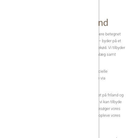
Gårdbutik i Nordjylland
Vores nyindrettede gårdbutik i Nordjylland – nærmere betegnet
Dronninglund, kun 20 minutters kørsel fra Aalborg – byder på et
stort udvalg af ferske udskæringer af okse og svinekød. Vi tilbyder
også egenproducerede spegepølser, grillpølser, pålæg samt
andre lækre specialiteter.
Sammensatte kødpakker, større mængder og specielle
udskæringer skal bestilles på forhånd. Bestil gerne via
webshoppen og vælg afhentning i gårdbutikken.
Kødet i vores gårdbutik kommer fra dyr, der har gået på friland og
haft gode levevilkår. Det er med god samvittighed, vi kan tilbyde
dig et kvalitetsprodukt til middagsbordet. Når du besøger vores
butik, er du velkommen til at kigge dig omkring og opleve vores
frilandsgrise og kalve.
Gårdbutikken ligger i åben forbindelse med vores