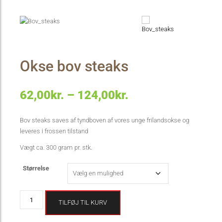
Okse bov steaks
Prisinterval:
62,00
kr.
–
124,00
kr.
62,00kr.
Bov steaks saves af tyndboven af vores unge frilandsokse og
leveres i frossen tilstand
til
Vægt ca. 300 gram pr. stk.
124,00kr.
Størrelse
Okse
TILFØJ TIL KURV
bov
steaks