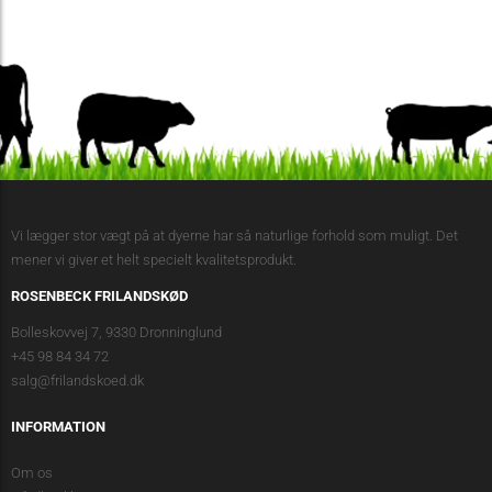
Vi lægger stor vægt på at dyerne har så naturlige forhold som muligt. Det
mener vi giver et helt specielt kvalitetsprodukt.
ROSENBECK FRILANDSKØD
Bolleskovvej 7, 9330 Dronninglund
+45 98 84 34 72
salg@frilandskoed.dk
INFORMATION
Om os