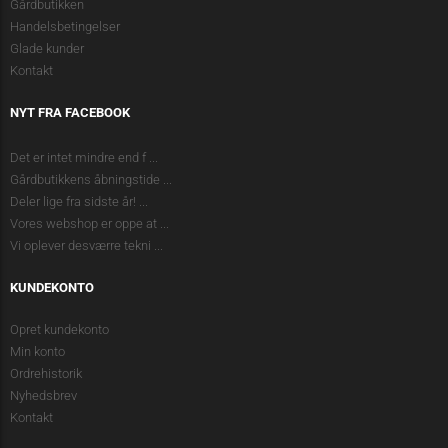
Gårdbutikken
Handelsbetingelser
Glade kunder
Kontakt
NYT FRA FACEBOOK
Det er intet mindre end f
...
Gårdbutikkens åbningstide
...
Deler lige fra sidste år!
...
Vores webshop er oppe at
...
Vi oplever desværre tekni
...
KUNDEKONTO
Opret kundekonto
Min konto
Ordrehistorik
Nyhedsbrev
Kontakt