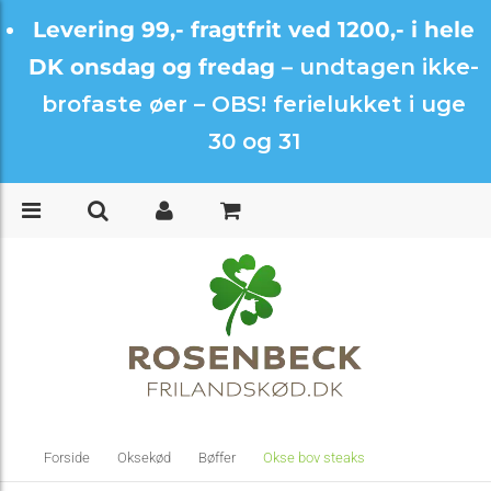
Levering 99,- fragtfrit ved 1200,- i hele
DK onsdag og fredag –
undtagen ikke-
brofaste øer – OBS! ferielukket i uge
30 og 31
Forside
Oksekød
Bøffer
Okse bov steaks