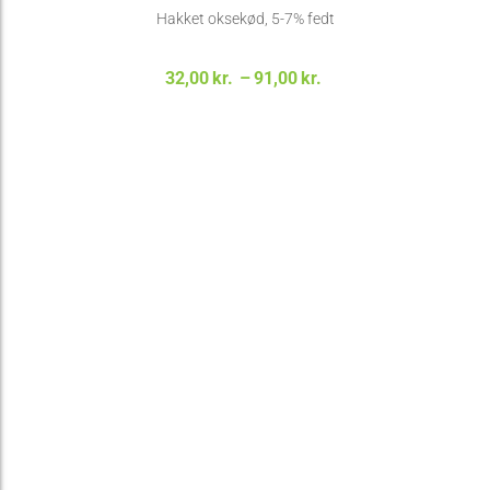
Hakket oksekød, 5-7% fedt
Prisinterval:
32,00
kr.
–
91,00
kr.
32,00kr. til
91,00kr.