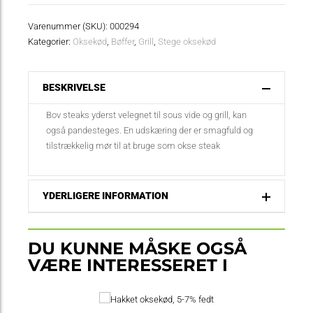
antal
Varenummer (SKU):
000294
Kategorier:
Oksekød
,
Bøffer
,
Grill
,
Stege oksekød
BESKRIVELSE
Bov steaks yderst velegnet til sous vide og grill, kan
også pandesteges. En udskæring der er smagfuld og
tilstrækkelig mør til at bruge som okse steak
YDERLIGERE INFORMATION
DU KUNNE MÅSKE OGSÅ
VÆRE INTERESSERET I