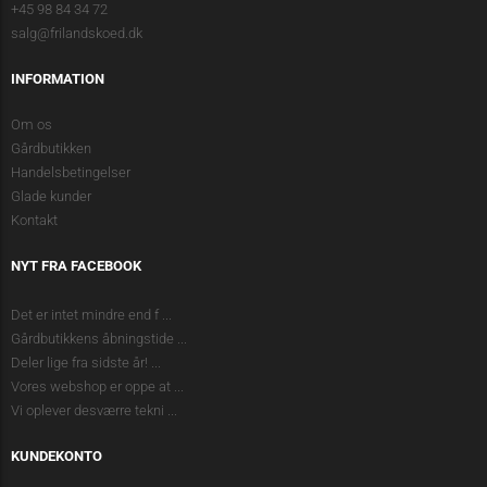
+45 98 84 34 72
salg@frilandskoed.dk
INFORMATION
Om os
Gårdbutikken
Handelsbetingelser
Glade kunder
Kontakt
NYT FRA FACEBOOK
Det er intet mindre end f
...
Gårdbutikkens åbningstide
...
Deler lige fra sidste år!
...
Vores webshop er oppe at
...
Vi oplever desværre tekni
...
KUNDEKONTO