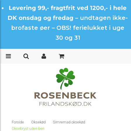
Levering 99,- fragtfrit ved 1200,- i hele
DK onsdag og fredag –
undtagen ikke-
brofaste øer – OBS! ferielukket i uge
30 og 31
Forside
Oksekød
Simremad oksekød
Oksebryst uden ben