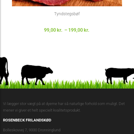
Tyndstegsbøf
Prisinterval:
99,00
kr.
–
199,00
kr.
99,00kr. til
199,00kr.
Vi lægger stor vægt på at dyerne har så naturlige forhold som muligt. Det
mener vi giver et helt specielt kvalitetsprodukt.
ROSENBECK FRILANDSKØD
Bolleskovvej 7, 9330 Dronninglund