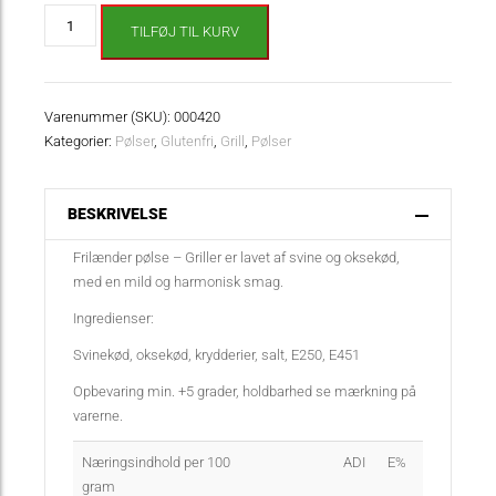
Rosenbeck
TILFØJ TIL KURV
Frilænder
-
Griller
antal
Varenummer (SKU):
000420
Kategorier:
Pølser
,
Glutenfri
,
Grill
,
Pølser
BESKRIVELSE
Frilænder pølse – Griller er lavet af svine og oksekød,
med en mild og harmonisk smag.
Ingredienser:
Svinekød, oksekød, krydderier, salt, E250, E451
Opbevaring min. +5 grader, holdbarhed se mærkning på
varerne.
Næringsindhold per 100
ADI
E%
gram