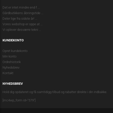
Det er intet mindre end f
...
Gårdbutikkens åbningstide
...
Deler lige fra sidste år!
...
Vores webshop er oppe at
...
Vi oplever desværre tekni
...
KUNDEKONTO
Opret kundekonto
Min konto
Ordrehistorik
Nyhedsbrev
Kontakt
NYHEDSBREV
Hold dig opdateret og få samtidigg tilbud og rabatter direkte i din indbakke.
[mc4wp_form id="579"]