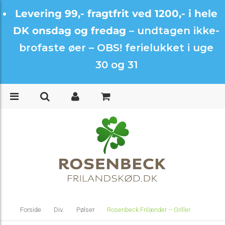
Levering 99,- fragtfrit ved 1200,- i hele
DK onsdag og fredag –
undtagen ikke-
brofaste øer – OBS! ferielukket i uge
30 og 31
Forside
Div.
Pølser
Rosenbeck Frilænder – Griller