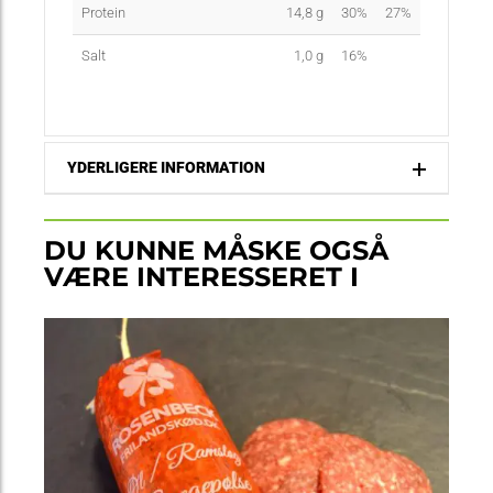
Protein
14,8
g
30%
27%
Salt
1,0
g
16%
YDERLIGERE INFORMATION
DU KUNNE MÅSKE OGSÅ
VÆRE INTERESSERET I