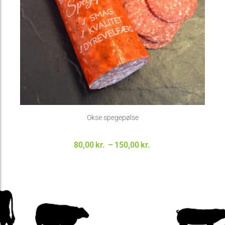
Okse spegepølse
Prisinterval:
80,00
kr.
–
150,00
kr.
80,00kr. til
150,00kr.