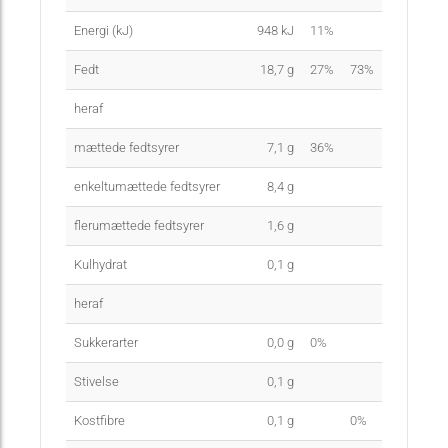
Energi (kJ)
948
kJ
11%
Fedt
18,7
g
27%
73%
heraf
mættede fedtsyrer
7,1
g
36%
enkeltumættede fedtsyrer
8,4
g
flerumættede fedtsyrer
1,6
g
Kulhydrat
0,1
g
heraf
Sukkerarter
0,0
g
0%
Stivelse
0,1
g
Kostfibre
0,1
g
0%