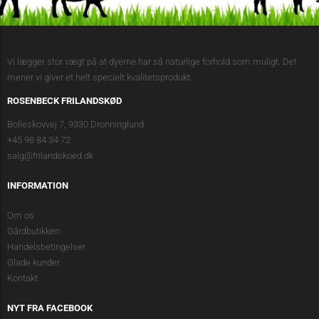
Vi lægger stor vægt på at dyerne har så naturlige forhold som muligt. Det
mener vi giver et helt specielt kvalitetsprodukt.
ROSENBECK FRILANDSKØD
Bolleskovvej 7, 9330 Dronninglund
+45 98 84 34 72
salg@frilandskoed.dk
INFORMATION
Om os
Gårdbutikken
Handelsbetingelser
Glade kunder
Kontakt
NYT FRA FACEBOOK