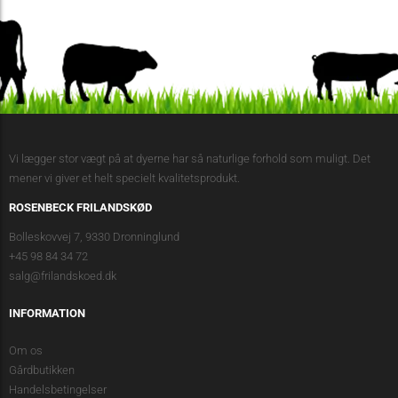
Vi lægger stor vægt på at dyerne har så naturlige forhold som muligt. Det
mener vi giver et helt specielt kvalitetsprodukt.
ROSENBECK FRILANDSKØD
Bolleskovvej 7, 9330 Dronninglund
+45 98 84 34 72
salg@frilandskoed.dk
INFORMATION
Om os
Gårdbutikken
Handelsbetingelser