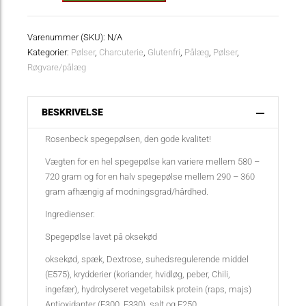
antal
Varenummer (SKU):
N/A
Kategorier:
Pølser
,
Charcuterie
,
Glutenfri
,
Pålæg
,
Pølser
,
Røgvare/pålæg
BESKRIVELSE
Rosenbeck spegepølsen, den gode kvalitet!
Vægten for en hel spegepølse kan variere mellem 580 –
720 gram og for en halv spegepølse mellem 290 – 360
gram afhængig af modningsgrad/hårdhed.
Ingredienser:
Spegepølse lavet på oksekød
oksekød, spæk, Dextrose, suhedsregulerende middel
(E575), krydderier (koriander, hvidløg, peber, Chili,
ingefær), hydrolyseret vegetabilsk protein (raps, majs)
Antioxidanter (E300, E330), salt og E250