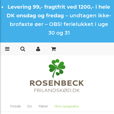
Levering 99,- fragtfrit ved 1200,- i hele
DK onsdag og fredag –
undtagen ikke-
brofaste øer – OBS! ferielukket i uge
30 og 31
Forside
Div.
Pølser
Okse spegepølse