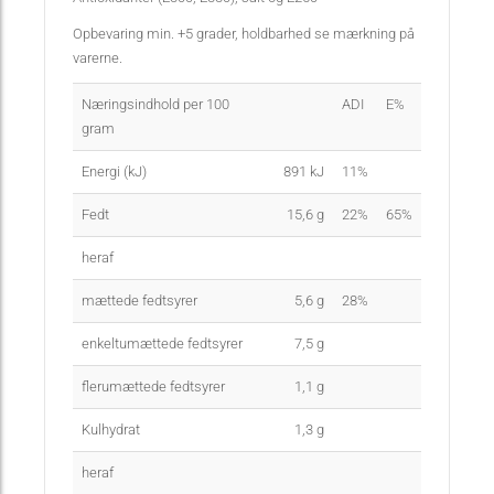
Opbevaring min. +5 grader, holdbarhed se mærkning på
varerne.
Næringsindhold per 100
ADI
E%
gram
Energi (kJ)
891
kJ
11%
Fedt
15,6
g
22%
65%
heraf
mættede fedtsyrer
5,6
g
28%
enkeltumættede fedtsyrer
7,5
g
flerumættede fedtsyrer
1,1
g
Kulhydrat
1,3
g
heraf