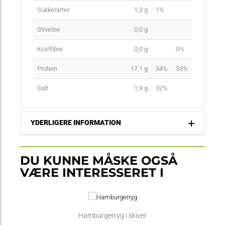
Sukkerarter
1,3
g
1%
Stivelse
0,0
g
Kostfibre
0,0
g
0%
Protein
17,1
g
34%
33%
Salt
1,9
g
32%
YDERLIGERE INFORMATION
DU KUNNE MÅSKE OGSÅ
VÆRE INTERESSERET I
Hamburgerryg i skiver