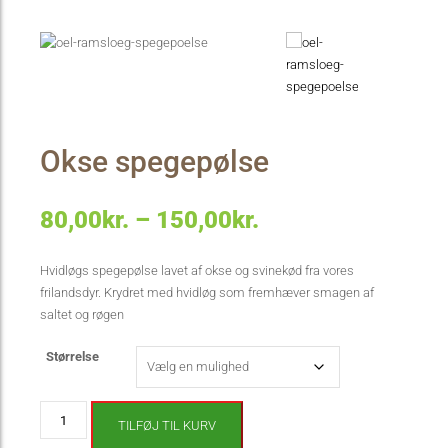
Okse spegepølse
Prisinterval:
80,00
kr.
–
150,00
kr.
80,00kr.
Hvidløgs spegepølse lavet af okse og svinekød fra vores
frilandsdyr. Krydret med hvidløg som fremhæver smagen af
til
saltet og røgen
150,00kr.
Størrelse
Okse
TILFØJ TIL KURV
spegepølse