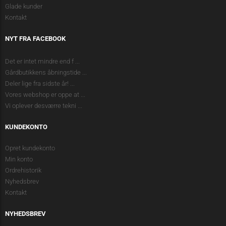
Glade kunder
Kontakt
NYT FRA FACEBOOK
Det er intet mindre end f
...
Gårdbutikkens åbningstide
...
Deler lige fra sidste år!
...
Vores webshop er oppe at
...
Vi oplever desværre tekni
...
KUNDEKONTO
Opret kundekonto
Min konto
Ordrehistorik
Nyhedsbrev
Kontakt
NYHEDSBREV