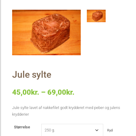
Jule sylte
Prisinterval:
45,00
kr.
–
69,00
kr.
45,00kr.
Jule sylte lavet af nakkefilet godt krydderet med peber og julens
krydderier
til
69,00kr.
Størrelse
Ryd