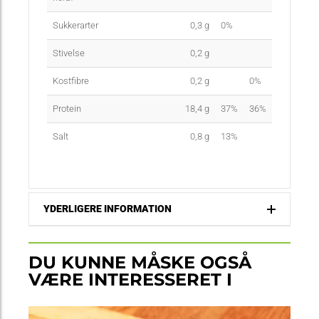
Sukkerarter
0,3
g
0%
Stivelse
0,2
g
Kostfibre
0,2
g
0%
Protein
18,4
g
37%
36%
Salt
0,8
g
13%
YDERLIGERE INFORMATION
DU KUNNE MÅSKE OGSÅ
VÆRE INTERESSERET I