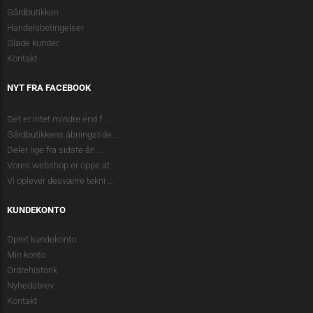
Gårdbutikken
Handelsbetingelser
Glade kunder
Kontakt
NYT FRA FACEBOOK
Det er intet mindre end f
...
Gårdbutikkens åbningstide
...
Deler lige fra sidste år!
...
Vores webshop er oppe at
...
Vi oplever desværre tekni
...
KUNDEKONTO
Opret kundekonto
Min konto
Ordrehistorik
Nyhedsbrev
Kontakt