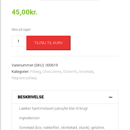
45,00
kr.
Ikke på lager
Jule
TILFØJ TIL KURV
sylte
antal
Varenummer (SKU):
000619
Kategorier:
Pålæg
,
Charcuterie
,
Glutenfri
,
Grisekød
,
Røgvare/pålæg
BESKRIVELSE
Lækker hjemmelavet julesylte klar til brug!
Ingredienser:
Svinekød (bov, nakkefilet, skinkekød, skank), gelatine,