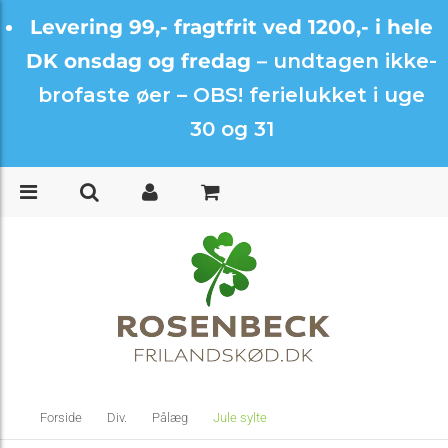
Levering 99,- fragtfrit ved 1200,- i hele
DK onsdag og fredag –
undtagen ikke-
brofaste øer – OBS! ferielukket i uge
30 og 31
Forside
Div.
Pålæg
Jule sylte