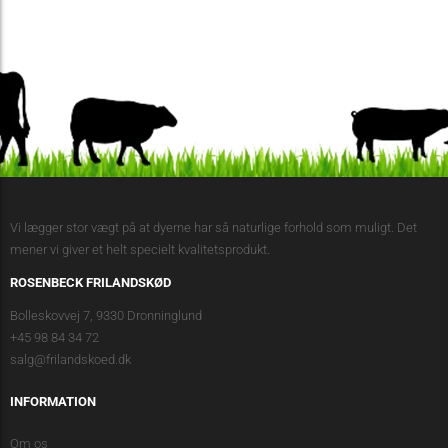
22,00kr. til
60,00kr.
Vi lægger stor vægt på at dyerne har så naturlige forhold som muligt. Det
mener vi giver et helt specielt kvalitetsprodukt.
ROSENBECK FRILANDSKØD
Bolleskovvej 7, 9330 Dronninglund
+45 98 84 34 72
salg@frilandskoed.dk
INFORMATION
Om os