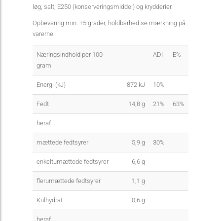
løg, salt, E250 (konserveringsmiddel) og krydderier.
Opbevaring min. +5 grader, holdbarhed se mærkning på
varerne.
Næringsindhold per 100
ADI
E%
gram
Energi (kJ)
872
kJ
10%
Fedt
14,8
g
21%
63%
heraf
mættede fedtsyrer
5,9
g
30%
enkeltumættede fedtsyrer
6,6
g
flerumættede fedtsyrer
1,1
g
Kulhydrat
0,6
g
heraf