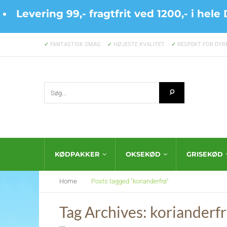
Levering 99,- fragtfrit ved 1200,- i he
✓
FANTASTISK SMAG
✓
HØJESTE KVALITET
✓
RESPEKT FOR DYR
KØDPAKKER
OKSEKØD
GRISEKØD
Home
Posts tagged "korianderfrø"
Tag Archives: korianderf