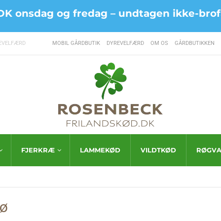
le DK onsdag og fredag –
undtagen ikke-brofa
EVELFÆRD
MOBIL GÅRDBUTIK
DYREVELFÆRD
OM OS
GÅRDBUTIKKEN
FJERKRÆ
LAMMEKØD
VILDTKØD
RØGVA
rø