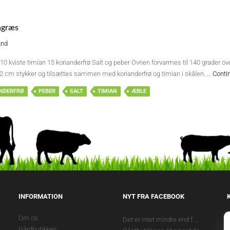
ongræs
And
s 10 kviste timian 15 korianderfrø Salt og peber Ovnen forvarmes til 140 grader 
 2 cm stykker og tilsættes sammen med korianderfrø og timian i skålen. …
Conti
NDERFRØ
PEBER
SALT
TIMIAN
ÆBLE
INFORMATION
NYT FRA FACEBOOK
Om os
Det er intet mindre end f
...
Gårdbutikken