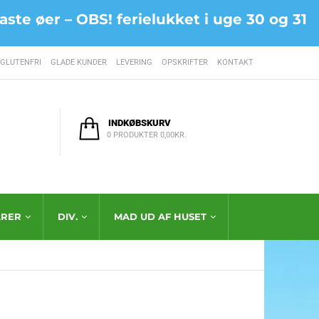
ste øer – OBS! ferielukket i uge 30 og 31
GLUTENFRI
GLADE KUNDER
LEVERING
OPSKRIFTER
KONTAKT
INDKØBSKURV
0
PRODUKTER
0,00
KR.
RER
DIV.
MAD UD AF HUSET