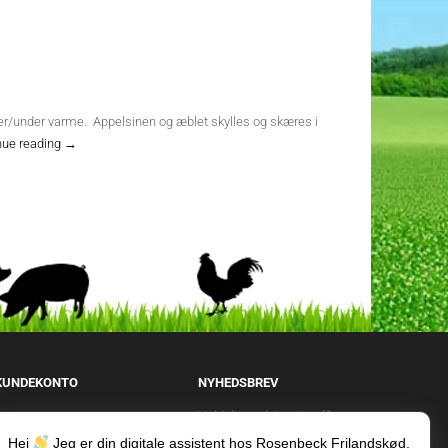
over/under varme. Appelsinen og æblet skylles og skæres i
Langtidsstegt
nue reading
→
frilandsand
med
appelsin
og
citrongræs
KUNDEKONTO
NYHEDSBREV
Hold dig opdateret og få
Opret kundekonto
samtidigg tilbud og rabatter
Hej
Jeg er din digitale assistent hos Rosenbeck Frilandskød.
Min konto