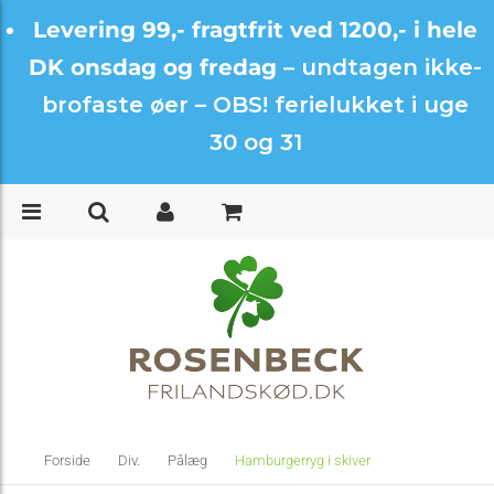
Levering 99,- fragtfrit ved 1200,- i hele
DK onsdag og fredag –
undtagen ikke-
brofaste øer – OBS! ferielukket i uge
30 og 31
Forside
Div.
Pålæg
Hamburgerryg i skiver