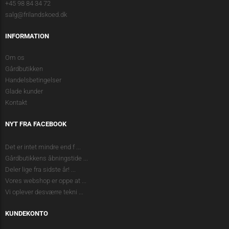
+45 98 84 34 72
salg@frilandskoed.dk
INFORMATION
Om os
Gårdbutikken
Handelsbetingelser
Glade kunder
Kontakt
NYT FRA FACEBOOK
Det er intet mindre end f
...
Gårdbutikkens åbningstide
...
Deler lige fra sidste år!
...
Vores webshop er oppe at
...
Vi oplever desværre tekni
...
KUNDEKONTO