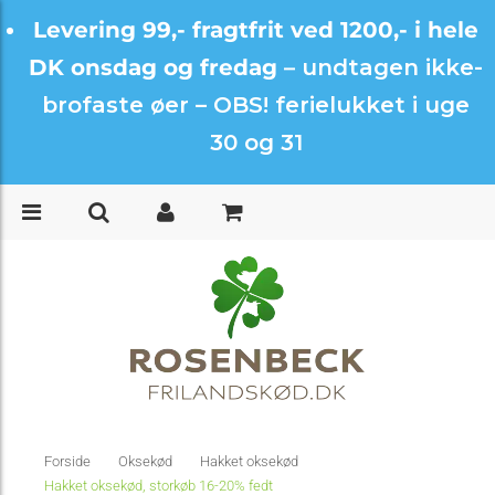
Levering 99,- fragtfrit ved 1200,- i hele
DK onsdag og fredag –
undtagen ikke-
brofaste øer – OBS! ferielukket i uge
30 og 31
Forside
Oksekød
Hakket oksekød
Hakket oksekød, storkøb 16-20% fedt