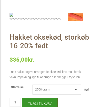
Hakket oksekød, storkøb
16-20% fedt
335,00
kr.
Frisk hakket og velsmagende oksekød, leveres i fersk
vakuumpakning lige til at bruge eller lægge i fryseren.
Størrelse
Ryd
Hakket
TILFØJ TIL KURV
oksekød,