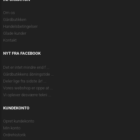
Om os
Gårdbutikken
Handelsbetingelser
Glade kunder
Kontakt
NYT FRA FACEBOOK
Det er intet mindre end f
...
Gårdbutikkens åbningstide
...
Deler lige fra sidste år!
...
Vores webshop er oppe at
...
Vi oplever desværre tekni
...
KUNDEKONTO
Opret kundekonto
Min konto
Ordrehistorik