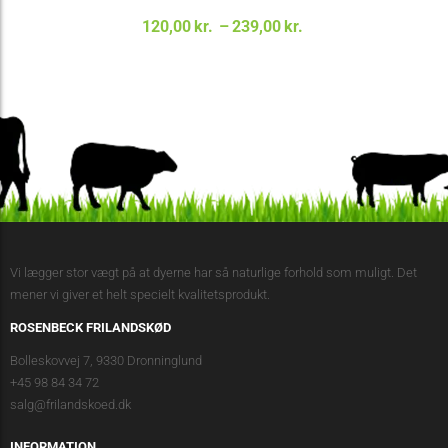
Prisinterval:
120,00
kr.
–
239,00
kr.
120,00kr. til
239,00kr.
Vi lægger stor vægt på at dyerne har så naturlige forhold som muligt. Det
mener vi giver et helt specielt kvalitetsprodukt.
ROSENBECK FRILANDSKØD
Bolleskovvej 7, 9330 Dronninglund
+45 98 84 34 72
salg@frilandskoed.dk
INFORMATION