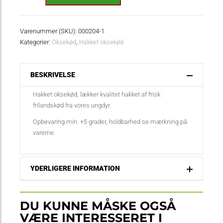
storkøb
16-
20%
Varenummer (SKU):
000204-1
fedt
Kategorier:
Oksekød
,
Hakket oksekød
antal
BESKRIVELSE
Hakket oksekød, lækker kvalitet hakket af frisk
frilandskød fra vores ungdyr.
Opbevaring min. +5 grader, holdbarhed se mærkning på
varerne.
YDERLIGERE INFORMATION
DU KUNNE MÅSKE OGSÅ
VÆRE INTERESSERET I