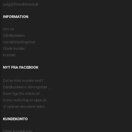
salg@frilandskoed.dk
INFORMATION
Om os
Gårdbutikken
Handelsbetingelser
Glade kunder
Kontakt
NYT FRA FACEBOOK
Det er intet mindre end f
...
Gårdbutikkens åbningstide
...
Deler lige fra sidste år!
...
Vores webshop er oppe at
...
Vi oplever desværre tekni
...
KUNDEKONTO
Opret kundekonto