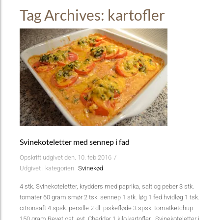
Tag Archives: kartofler
Svinekoteletter med sennep i fad
Opskrift udgivet den. 10. feb 2016
/
Udgivet i kategorien
Svinekød
4 stk. Svinekoteletter, krydders med paprika, salt og peber 3 stk.
tomater 60 gram smør 2 tsk. sennep 1 stk. løg 1 fed hvidløg 1 tsk.
citronsaft 4 spsk. persille 2 dl. piskefløde 3 spsk. tomatketchup
150 gram Revet ost, evt. Cheddar 1 kilo kartofler Svinekoteletter i