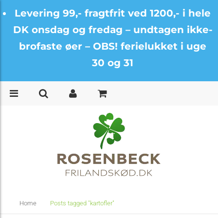
Levering 99,- fragtfrit ved 1200,- i hele
DK onsdag og fredag –
undtagen ikke-
brofaste øer – OBS! ferielukket i uge
30 og 31
Home
Posts tagged "kartofler"