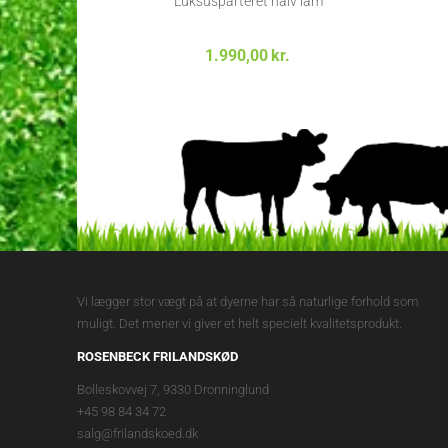
Luksusparteret halv lam
1.990,00
kr.
Vi lægger stor vægt på at dyerne har så naturlige forhold som
muligt. Det mener vi giver et helt specielt kvalitetsprodukt.
ROSENBECK FRILANDSKØD
Bolleskovvej 7, 9330 Dronninglund
+45 98 84 34 72
salg@frilandskoed.dk