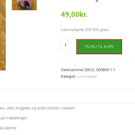
49,00
kr.
Lammehjerte 200-300 gram,
Lammehjerte
TILFØJ TIL KURV
antal
Varenummer (SKU):
000800-1-1
Kategori:
Lammekød
æs, urter, enggræs og andre planter i naturen.
t på mærkningen.
å varerne.