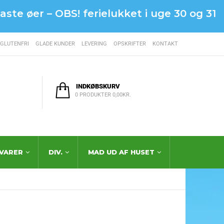
ste øer – OBS! ferielukket i uge 30 og 31
GLUTENFRI
GLADE KUNDER
LEVERING
OPSKRIFTER
KONTAKT
INDKØBSKURV
0 PRODUKTER
0,00
KR.
VARER
DIV.
MAD UD AF HUSET