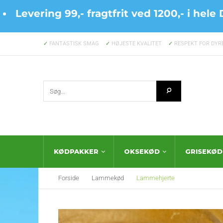
Levering 99,- fragtfrit ved 1200,- i hel
✓
FANTASTISK SMAG
✓
HØJESTE KVALITET
✓
RESPEKT FOR DYR
KØDPAKKER
OKSEKØD
GRISEKØD
Forside
Lammekød
Lammehjerte