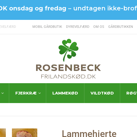
e DK onsdag og fredag –
undtagen ikke-brofa
EVELFÆRD
MOBIL GÅRDBUTIK
DYREVELFÆRD
OM OS
GÅRDBUTIKKEN
FJERKRÆ
LAMMEKØD
VILDTKØD
RØG
Lammehjerte