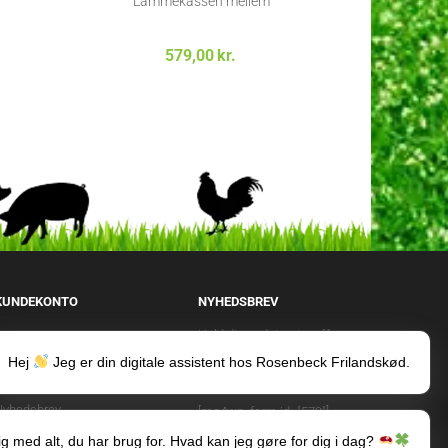
Lammekassen mellem
H
579,00
kr.
KUNDEKONTO
NYHEDSBREV
Hold dig opdateret og få
Opret kundekonto
samtidigg tilbud og rabatter
Hej
Jeg er din digitale assistent hos Rosenbeck Frilandskød.
Min konto
direkte i din indbakke.
rdrehistorik
Nyhedsbrev
[mc4wp_form id="579"]
Kontakt
ig med alt, du har brug for. Hvad kan jeg gøre for dig i dag?