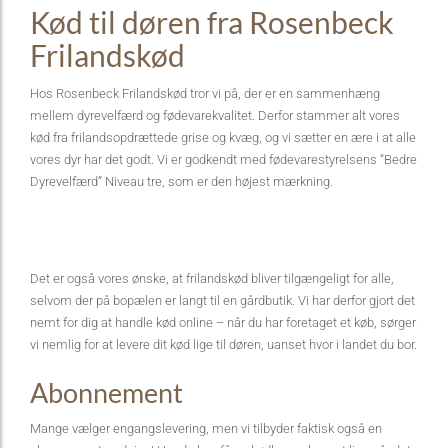
Kød til døren fra Rosenbeck
Frilandskød
Hos Rosenbeck Frilandskød tror vi på, der er en sammenhæng
mellem dyrevelfærd og fødevarekvalitet. Derfor stammer alt vores
kød fra frilandsopdrættede grise og kvæg, og vi sætter en ære i at alle
vores dyr har det godt. Vi er godkendt med fødevarestyrelsens “Bedre
Dyrevelfærd” Niveau tre, som er den højest mærkning.
Det er også vores ønske, at frilandskød bliver tilgængeligt for alle,
selvom der på bopælen er langt til en gårdbutik. Vi har derfor gjort det
nemt for dig at handle kød online – når du har foretaget et køb, sørger
vi nemlig for at levere dit kød lige til døren, uanset hvor i landet du bor.
Abonnement
Mange vælger engangslevering, men vi tilbyder faktisk også en