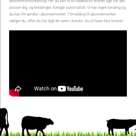
abonnementsordning! Her du kan få en kødkasse leveret lige når det
passer dig, og betalingen foregår automatisk. Vi har ingen binding og
du kan frit ændre i abonnementet. Tilmelding til abonnementet
vælger du, efter du har lagt de varer i kurven, du vil have fast leveret.