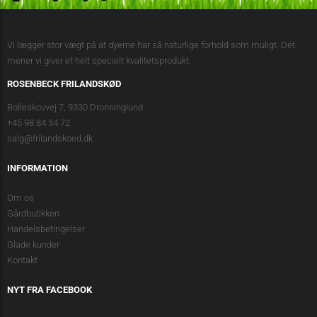
Vi lægger stor vægt på at dyerne har så naturlige forhold som muligt. Det
mener vi giver et helt specielt kvalitetsprodukt.
ROSENBECK FRILANDSKØD
Bolleskovvej 7, 9330 Dronninglund
+45 98 84 34 72
salg@frilandskoed.dk
INFORMATION
Om os
Gårdbutikken
Handelsbetingelser
Glade kunder
Kontakt
NYT FRA FACEBOOK