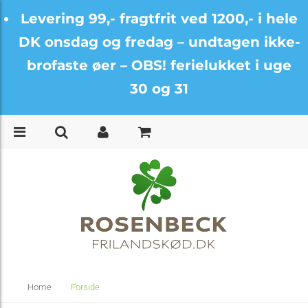
Levering 99,- fragtfrit ved 1200,- i hele
DK onsdag og fredag –
undtagen ikke-
brofaste øer – OBS! ferielukket i uge
30 og 31
Home
Forside