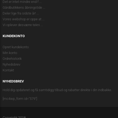
Det er intet mindre end f
...
Gårdbutikkens åbningstide
...
Deler lige fra sidste år!
...
Vores webshop er oppe at
...
Vi oplever desværre tekni
...
KUNDEKONTO
Opret kundekonto
Min konto
Ordrehistorik
Nyhedsbrev
Kontakt
NYHEDSBREV
Hold dig opdateret og få samtidigg tilbud og rabatter direkte i din indbakke.
[mc4wp_form id="579"]
Copyright 2018