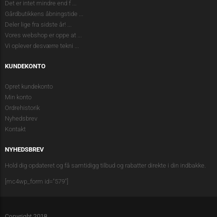
Det er intet mindre end f
...
Gårdbutikkens åbningstide
...
Deler lige fra sidste år!
...
Vores webshop er oppe at
...
Vi oplever desværre tekni
...
KUNDEKONTO
Opret kundekonto
Min konto
Ordrehistorik
Nyhedsbrev
Kontakt
NYHEDSBREV
Hold dig opdateret og få samtidigg tilbud og rabatter direkte i din indbakke.
[mc4wp_form id="579"]
Copyright 2018