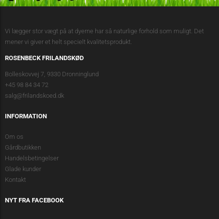
Vi lægger stor vægt på at dyerne har så naturlige forhold som muligt. Det
mener vi giver et helt specielt kvalitetsprodukt.
ROSENBECK FRILANDSKØD
Bolleskovvej 7, 9330 Dronninglund
+45 98 84 34 72
salg@frilandskoed.dk
INFORMATION
Om os
Gårdbutikken
Handelsbetingelser
Glade kunder
Kontakt
NYT FRA FACEBOOK