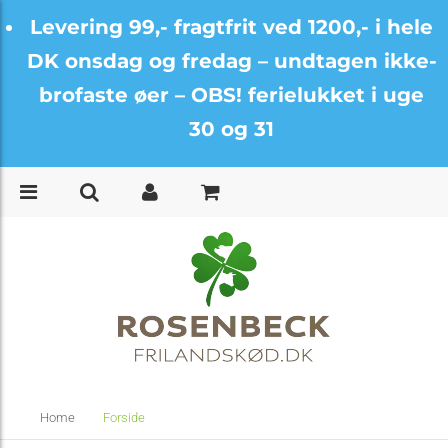
Levering 99,- fragtfrit ved 1200,- i hele
DK onsdag og fredag –
undtagen ikke-
brofaste øer – OBS! ferielukket i uge
30 og 31
Home
Forside