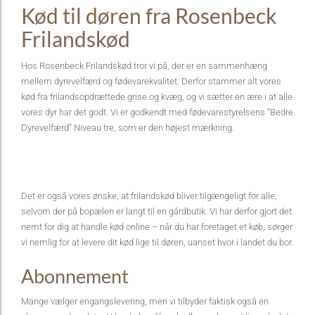
Kød til døren fra Rosenbeck
Frilandskød
Hos Rosenbeck Frilandskød tror vi på, der er en sammenhæng
mellem dyrevelfærd og fødevarekvalitet. Derfor stammer alt vores
kød fra frilandsopdrættede grise og kvæg, og vi sætter en ære i at alle
vores dyr har det godt. Vi er godkendt med fødevarestyrelsens “Bedre
Dyrevelfærd” Niveau tre, som er den højest mærkning.
Det er også vores ønske, at frilandskød bliver tilgængeligt for alle,
selvom der på bopælen er langt til en gårdbutik. Vi har derfor gjort det
nemt for dig at handle kød online – når du har foretaget et køb, sørger
vi nemlig for at levere dit kød lige til døren, uanset hvor i landet du bor.
Abonnement
Mange vælger engangslevering, men vi tilbyder faktisk også en