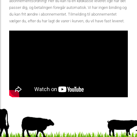
abonnementsordning! Her du kan få en kødkasse leveret lige når det
passer dig, og betalingen foregår automatisk. Vi har ingen binding og
du kan frit ændre i abonnementet. Tilmelding til abonnementet
vælger du, efter du har lagt de varer i kurven, du vil have fast leveret.