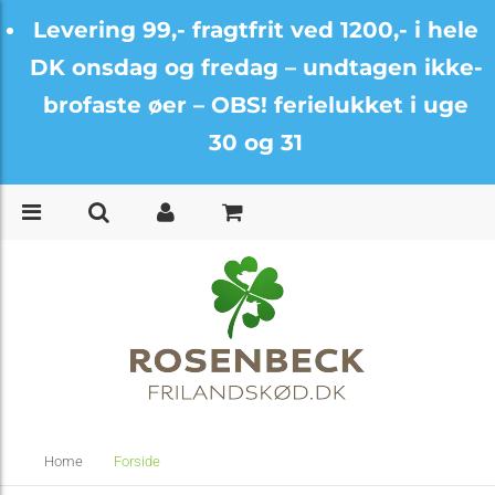
Levering 99,- fragtfrit ved 1200,- i hele
DK onsdag og fredag –
undtagen ikke-
brofaste øer – OBS! ferielukket i uge
30 og 31
Home
Forside