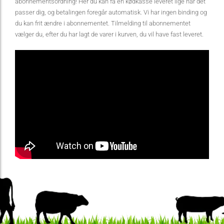
abonnementsordning! Her du kan få en kødkasse leveret lige når det
passer dig, og betalingen foregår automatisk. Vi har ingen binding og
du kan frit ændre i abonnementet. Tilmelding til abonnementet
vælger du, efter du har lagt de varer i kurven, du vil have fast leveret.