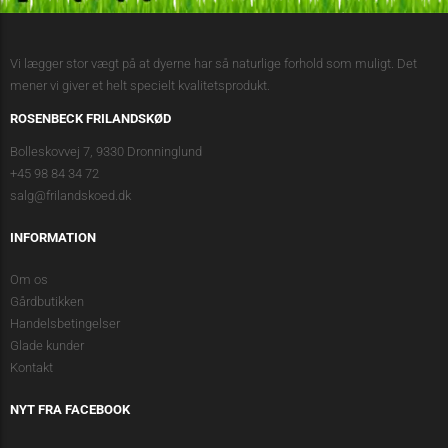
Vi lægger stor vægt på at dyerne har så naturlige forhold som muligt. Det
mener vi giver et helt specielt kvalitetsprodukt.
ROSENBECK FRILANDSKØD
Bolleskovvej 7, 9330 Dronninglund
+45 98 84 34 72
salg@frilandskoed.dk
INFORMATION
Om os
Gårdbutikken
Handelsbetingelser
Glade kunder
Kontakt
NYT FRA FACEBOOK