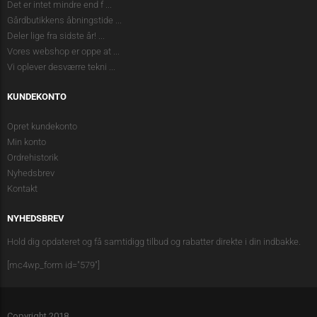
Det er intet mindre end f
...
Gårdbutikkens åbningstide
...
Deler lige fra sidste år!
...
Vores webshop er oppe at
...
Vi oplever desværre tekni
...
KUNDEKONTO
Opret kundekonto
Min konto
Ordrehistorik
Nyhedsbrev
Kontakt
NYHEDSBREV
Hold dig opdateret og få samtidigg tilbud og rabatter direkte i din indbakke.
[mc4wp_form id="579"]
Copyright 2018