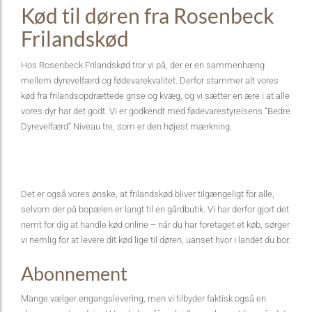
Kød til døren fra Rosenbeck
Frilandskød
Hos Rosenbeck Frilandskød tror vi på, der er en sammenhæng
mellem dyrevelfærd og fødevarekvalitet. Derfor stammer alt vores
kød fra frilandsopdrættede grise og kvæg, og vi sætter en ære i at alle
vores dyr har det godt. Vi er godkendt med fødevarestyrelsens “Bedre
Dyrevelfærd” Niveau tre, som er den højest mærkning.
Det er også vores ønske, at frilandskød bliver tilgængeligt for alle,
selvom der på bopælen er langt til en gårdbutik. Vi har derfor gjort det
nemt for dig at handle kød online – når du har foretaget et køb, sørger
vi nemlig for at levere dit kød lige til døren, uanset hvor i landet du bor.
Abonnement
Mange vælger engangslevering, men vi tilbyder faktisk også en